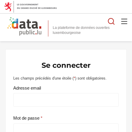
Reche
La plateforme de données ouvertes
Se connecter
Les champs précédés d'une étoile (
*
) sont obligatoires.
Adresse email
Mot de passe