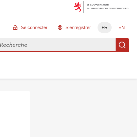
Se connecter
S'enregistrer
FR
EN
chercher des données
Re