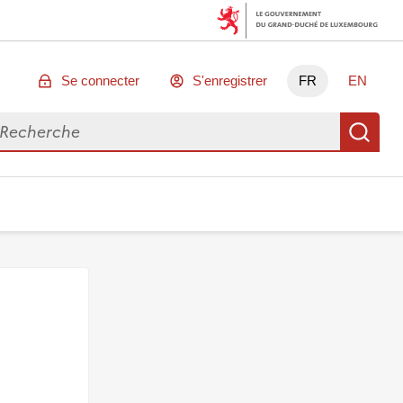
Se connecter
S'enregistrer
FR
EN
chercher des données
Re