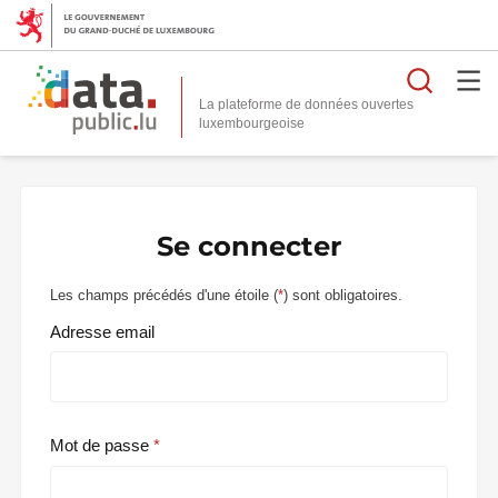
Reche
La plateforme de données ouvertes
Se connecter
Les champs précédés d'une étoile (
*
) sont obligatoires.
Adresse email
Mot de passe