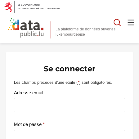
Reche
La plateforme de données ouvertes
Se connecter
Les champs précédés d'une étoile (
*
) sont obligatoires.
Adresse email
Mot de passe