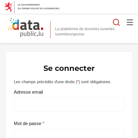
Reche
La plateforme de données ouvertes
Se connecter
Les champs précédés d'une étoile (
*
) sont obligatoires.
Adresse email
Mot de passe