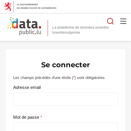
Reche
La plateforme de données ouvertes
Se connecter
Les champs précédés d'une étoile (
*
) sont obligatoires.
Adresse email
Mot de passe