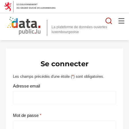
Reche
La plateforme de données ouvertes
Se connecter
Les champs précédés d'une étoile (
*
) sont obligatoires.
Adresse email
Mot de passe