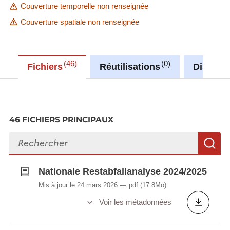
Couverture temporelle non renseignée
Couverture spatiale non renseignée
46
0
Fichiers
Réutilisations
Discuss
46 FICHIERS PRINCIPAUX
Rechercher des fichiers
R
Nationale Restabfallanalyse 2024/2025
Mis à jour le 24 mars 2026
pdf
(17.8Mo)
Voir les métadonnées