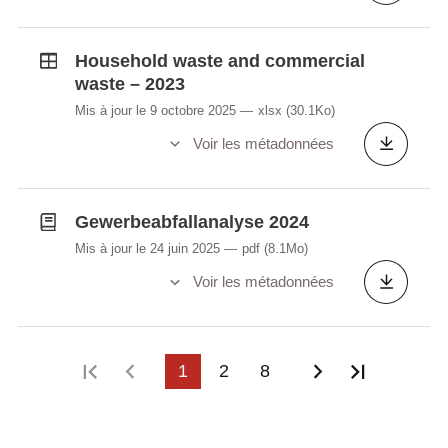
Household waste and commercial
waste – 2023
Mis à jour le 9 octobre 2025
xlsx
(30.1Ko)
Voir les métadonnées
Gewerbeabfallanalyse 2024
Mis à jour le 24 juin 2025
pdf
(8.1Mo)
Voir les métadonnées
Première page
Page précédente
1
2
8
Page suivant
Dernière