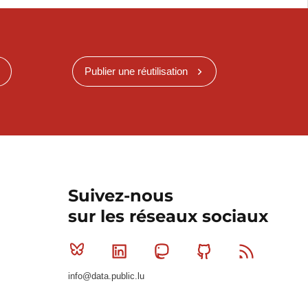
Publier une réutilisation
Suivez-nous
sur les réseaux sociaux
Bluesky
Linkedin
Mastodon
Github
RSS
info@data.public.lu