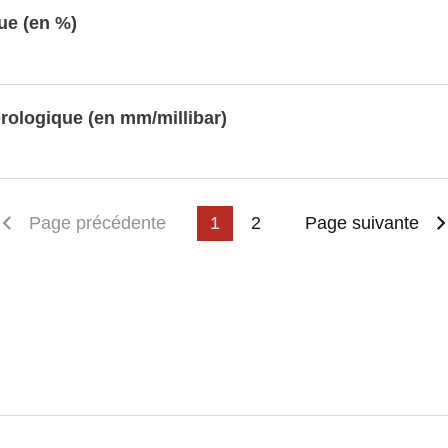
ue (en %)
rologique (en mm/millibar)
emière page
Page précédente
1
2
Page suivante