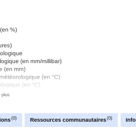
 (en %)
ures)
rologique
ogique (en mm/millibar)
ue (en mm)
météorologique (en °C)
logique (en °C)
e plus
nnées LUSTAT
0
0
ions
Ressources communautaires
Inf