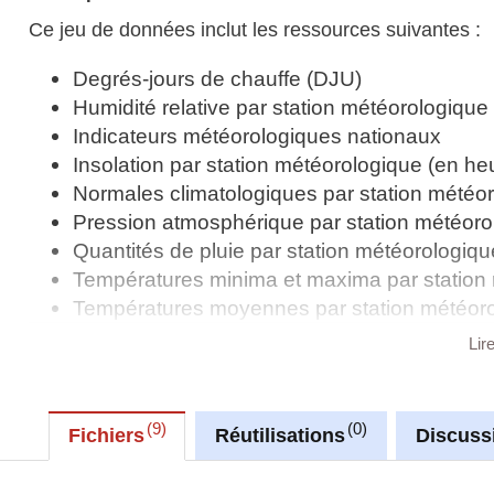
Ce jeu de données inclut les ressources suivantes :
Degrés-jours de chauffe (DJU)
Humidité relative par station météorologique
Indicateurs météorologiques nationaux
Insolation par station météorologique (en he
Normales climatologiques par station météo
Pression atmosphérique par station météorol
Quantités de pluie par station météorologiq
Températures minima et maxima par station 
Températures moyennes par station météoro
Lir
Synchronisé automatiquement depuis la
base de do
9
0
Fichiers
Réutilisations
Discuss