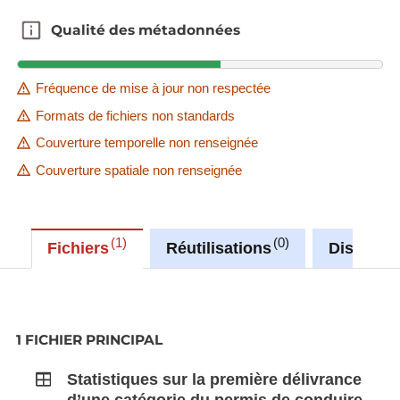
Qualité des métadonnées
Qualité des métadonnées
Fréquence de mise à jour non respectée
Formats de fichiers non standards
Couverture temporelle non renseignée
Couverture spatiale non renseignée
1
0
Fichiers
Réutilisations
Discussi
1 FICHIER PRINCIPAL
Statistiques sur la première délivrance
d’une catégorie du permis de conduire