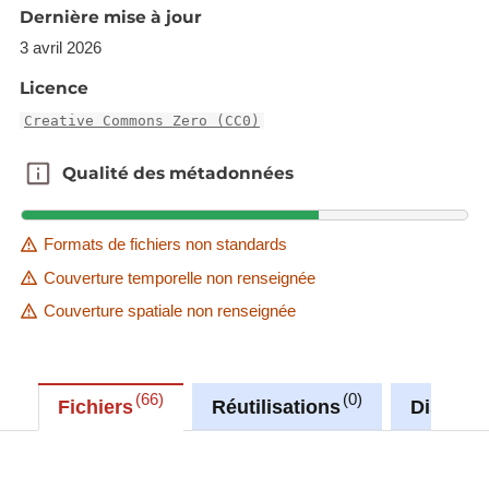
Dernière mise à jour
les données financières du régime général
d’assurance pension,
3 avril 2026
les facteurs de revalorisation et les facteurs
Licence
de réajustement,
Creative Commons Zero (CC0)
le coefficient de charge et la prime de
répartition pure du régime général
Qualité des métadonnées
Qualité des métadonnées
d’assurance pension
Formats de fichiers non standards
Couverture temporelle non renseignée
Couverture spatiale non renseignée
66
0
Fichiers
Réutilisations
Discuss