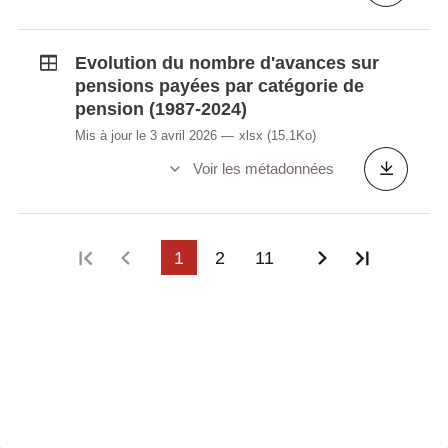
Evolution du nombre d'avances sur
pensions payées par catégorie de
pension (1987-2024)
Mis à jour le 3 avril 2026
xlsx
(15.1Ko)
Voir les métadonnées
Première page
Page précédente
1
2
11
Page suivant
Dernièr