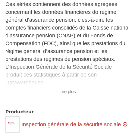
Ces séries contiennent des données agrégées
concernant les données financières do régime
général d’assurance pension, c’est-à-dire les
comptes financiers consolidés de la Caisse national
d’assurance pension (CNAP) et du Fonds de
Compensation (FDC), ainsi que les prestations du
régime général d’assurance pension et les
prestations des régimes de pension spéciaux.
L’Inspection Générale de la Sécurité Sociale
produit ces statistiques à partir de son
Datawarehouse .
Lire plus
Les séries couvrent :
les prestations du régime général
Producteur
d’assurance pension,
les prestations des régimes de pension
Inspection générale de la sécurité sociale
spéciaux,