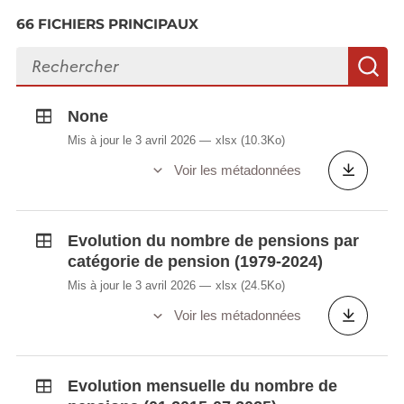
66 FICHIERS PRINCIPAUX
Rechercher des fichiers
R
None
Mis à jour le 3 avril 2026
xlsx
(10.3Ko)
Voir les métadonnées
Evolution du nombre de pensions par
catégorie de pension (1979-2024)
Mis à jour le 3 avril 2026
xlsx
(24.5Ko)
Voir les métadonnées
Evolution mensuelle du nombre de