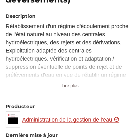
Description
Rétablissement d'un régime d'écoulement proche
de l’état naturel au niveau des centrales
hydroélectriques, des rejets et des dérivations.
Exploitation adaptée des centrales
hydroélectriques, vérification et adaptation /
suppression éventuelle de points de rejet et de
prélèvements d'eau en vue de rétablir un régime
proche de l’état naturel. Etudes ponctuelles portant
Lire plus
sur des solutions alternatives et des propositions
de mesures d’atténuation.
Producteur
Administration de la gestion de l'eau
Dernière mise à jour