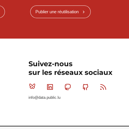
Publier une réutilisation
Suivez-nous
sur les réseaux sociaux
Bluesky
Linkedin
Mastodon
Github
RSS
info@data.public.lu