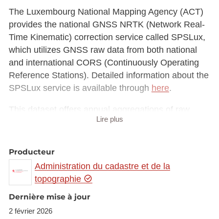
The Luxembourg National Mapping Agency (ACT)
provides the national GNSS NRTK (Network Real-
Time Kinematic) correction service called SPSLux,
which utilizes GNSS raw data from both national
and international CORS (Continuously Operating
Reference Stations). Detailed information about the
SPSLux service is available through
here
.
This dataset offers annual aggregations of raw
Lire plus
GNSS data collected from the CORS located within
Luxembourg, available in RINEX format. Data
collection began in 2011 and continues to the
Producteur
present.
Administration du cadastre et de la
topographie
Important Information
• The network configuration has evolved over time,
Dernière mise à jour
with stations being added, removed, or renamed
2 février 2026