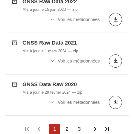
GNSS Raw Data 2022
Mis à jour le 15 juin 2023
zip
Voir les métadonnées
GNSS Raw Data 2021
Mis à jour le 1 mars 2024
zip
Voir les métadonnées
GNSS Data Raw 2020
Mis à jour le 29 février 2024
zip
Voir les métadonnées
Première page
Page précédente
1
2
3
Page suivant
Dernière