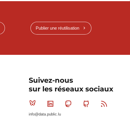
Publier une réutilisation
Suivez-nous
sur les réseaux sociaux
Bluesky
Linkedin
Mastodon
Github
RSS
info@data.public.lu