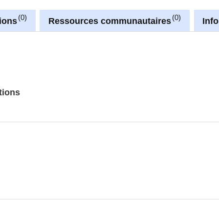
0
0
ions
Ressources communautaires
Inf
tions