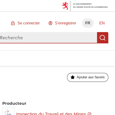
Se connecter
S'enregistrer
FR
EN
chercher des données
Re
Ajouter aux favoris
Producteur
Inspection du Travail et des Mines