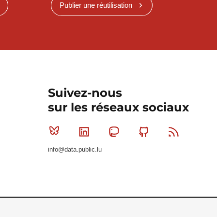
Publier une réutilisation
Suivez-nous
sur les réseaux sociaux
Bluesky
Linkedin
Mastodon
Github
RSS
info@data.public.lu