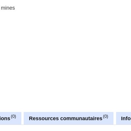
s mines
0
0
ions
Ressources communautaires
Inf