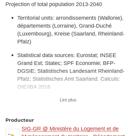
Projection of total population 2013-2040
Territorial units: arrondissements (Wallonie),
départements (Lorraine), Grand-Duché
(Luxembourg), Kreise (Saarland, Rheinland-
Pfalz)
Statistical data sources: Eurostat; INSEE
Grand Est; Statec; SPF Economie; BFP-
DGSIE; Statistisches Landesamt Rheinland-
Pfalz; Statistisches Amt Saarland. Calculs:
OIE/IBA 2016
Lire plus
Geodata sources: EuroGeographics
EuroRegionalMap v9.1 - 2016. Harmonization:
SIG-GR / GIS-GR 2016
Producteur
SIG-GR @ Ministère du Logement et de
Link to interactive map:
https://map.gis-