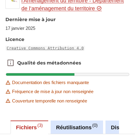
l'Aménagement du territoire - Département
gr.eu/theme/main?
de l’aménagement du territoire
version=3&zoom=8&X=708580&Y=6429642&lang
=fr&rotation=0&layers=1718&opacities=1&bgLayer
Dernière mise à jour
=basemap_2015_global
17 janvier 2025
Link to Geocatalog:
https://geocatalogue.gis-
Licence
gr.eu/geonetwork/srv/eng/catalog.search#/metadat
Creative Commons Attribution 4.0
a/68a4e5da-a309-42d8-a4ff-583612ecad91
Qualité des métadonnées
Qualité des métadonnées
This dataset is published in the view service (WMS)
available at:
https://ws.geoportail.lu/wss/service/GR_Population
Documentation des fichiers manquante
_projection_WMS/guest
Fréquence de mise à jour non renseignée
with layer name(s):
Couverture temporelle non renseignée
-Projection_total_pop_2013_2040
3
0
Fichiers
Réutilisations
Discussi