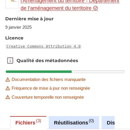
l'Aménagement du territoire - Département
gr.eu/geonetwork/srv/eng/catalog.search#/metadat
de l’aménagement du territoire
a/235c93fd-f69b-4798-9a73-f9b74e4f6255
Dernière mise à jour
This dataset is published in the view service (WMS)
9 janvier 2025
available at:
https://ws.geoportail.lu/wss/service/GR_Natudata_a
Licence
mphibians_WMS/guest
Creative Commons Attribution 4.0
with layer name(s):
-Rana_lessonae
Qualité des métadonnées
Qualité des métadonnées
Documentation des fichiers manquante
Fréquence de mise à jour non renseignée
Couverture temporelle non renseignée
3
0
Fichiers
Réutilisations
Discussi