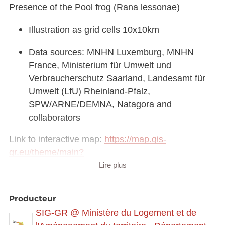
Presence of the Pool frog (Rana lessonae)
Illustration as grid cells 10x10km
Data sources: MNHN Luxemburg, MNHN
France, Ministerium für Umwelt und
Verbraucherschutz Saarland, Landesamt für
Umwelt (LfU) Rheinland-Pfalz,
SPW/ARNE/DEMNA, Natagora and
collaborators
Link to interactive map:
https://map.gis-
gr.eu/theme/main?
version=3&zoom=8&X=708580&Y=6429642&lang
Lire plus
=fr&rotation=0&layers=2283&opacities=1&bgLayer
=basemap_2015_global
Producteur
SIG-GR @ Ministère du Logement et de
Link to Geocatalog:
https://geocatalogue.gis-