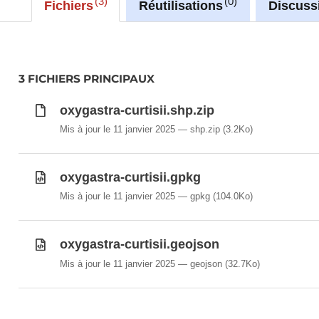
3
0
Fichiers
Réutilisations
Discuss
with layer name(s):
-Oxygastra_curtisii
3 FICHIERS PRINCIPAUX
oxygastra-curtisii.shp.zip
Mis à jour le 11 janvier 2025
shp.zip
(3.2Ko)
oxygastra-curtisii.gpkg
Mis à jour le 11 janvier 2025
gpkg
(104.0Ko)
oxygastra-curtisii.geojson
Mis à jour le 11 janvier 2025
geojson
(32.7Ko)