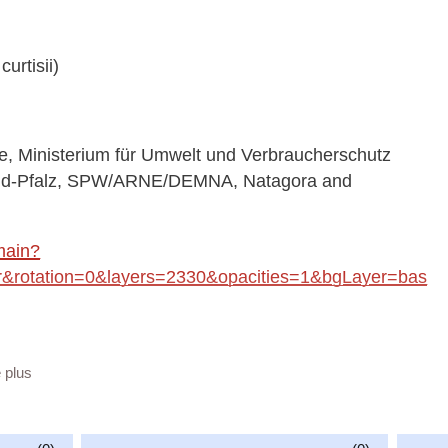
urtisii)
 Ministerium für Umwelt und Verbraucherschutz
land-Pfalz, SPW/ARNE/DEMNA, Natagora and
main?
rotation=0&layers=2330&opacities=1&bgLayer=bas
a/c6c2f255-234f-424a-b271-daaf233ed81c
e plus
vailable at:
insects_WMS/guest