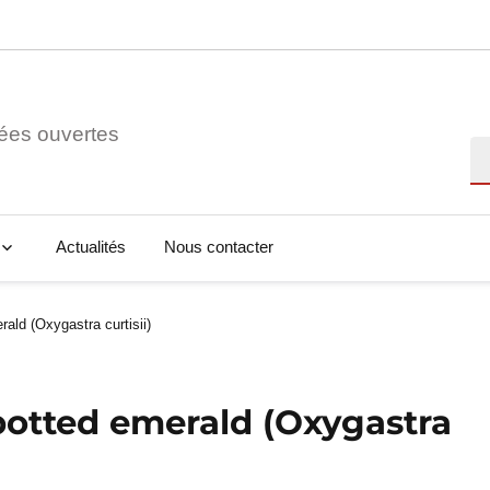
ées ouvertes
Re
Actualités
Nous contacter
ald (Oxygastra curtisii)
potted emerald (Oxygastra