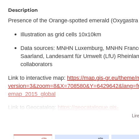
Description
Presence of the Orange-spotted emerald (Oxygastra c
Illustration as grid cells 10x10km
Data sources: MNHN Luxemburg, MNHN France,
Saarland, Landesamt für Umwelt (LfU) Rhein
collaborators
Link to interactive map:
https://map.gis-gr.eu/theme/
version=3&zoom=8&X=708580&Y=6429642&lang=fr&
emap_2015_global
Link to Geocatalog:
https://geocatalogue.gis-
gr.eu/geonetwork/srv/eng/catalog.search#/metadat
Lir
This dataset is published in the view service (WMS) a
https://ws.geoportail.lu/wss/service/GR_Natudata_