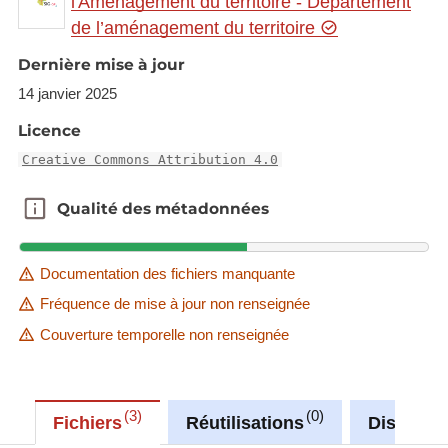
l'Aménagement du territoire - Département
Link to Geocatalog:
https://geocatalogue.gis-
de l’aménagement du territoire
gr.eu/geonetwork/srv/eng/catalog.search#/metadat
a/297aa53e-caf2-4c22-af64-213a2c9d0d37
Dernière mise à jour
14 janvier 2025
This dataset is published in the view service (WMS)
available at:
Licence
https://ws.geoportail.lu/wss/service/GR_Natudata_
Creative Commons Attribution 4.0
mammals_WMS/guest
with layer name(s):
Qualité des métadonnées
Qualité des métadonnées
-Myotis_daubentonii
Documentation des fichiers manquante
Fréquence de mise à jour non renseignée
Couverture temporelle non renseignée
3
0
Fichiers
Réutilisations
Discussi