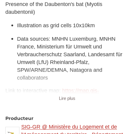
Presence of the Daubenton's bat (Myotis
daubentonii)
Illustration as grid cells 10x10km
Data sources: MNHN Luxemburg, MNHN
France, Ministerium für Umwelt und
Verbraucherschutz Saarland, Landesamt für
Umwelt (LfU) Rheinland-Pfalz,
SPW/ARNE/DEMNA, Natagora and
collaborators
Link to interactive map:
https://map.gis-
gr.eu/theme/main?
Lire plus
version=3&zoom=8&X=708580&Y=6429642&lang
=fr&rotation=0&layers=2346&opacities=1&bgLayer
Producteur
=basemap_2015_global
SIG-GR @ Ministère du Logement et de