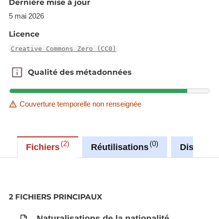
Dernière mise à jour
5 mai 2026
Licence
Creative Commons Zero (CC0)
Qualité des métadonnées
Qualité des métadonnées
Couverture temporelle non renseignée
2
0
Fichiers
Réutilisations
Discussi
2 FICHIERS PRINCIPAUX
Naturalisations de la nationalité