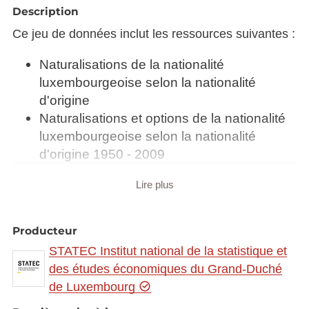
Description
Ce jeu de données inclut les ressources suivantes :
Naturalisations de la nationalité
luxembourgeoise selon la nationalité
d'origine
Naturalisations et options de la nationalité
luxembourgeoise selon la nationalité
d'origine 1950 - 2009
Lire plus
Synchronisé automatiquement depuis la
base de
données LUSTAT
Producteur
STATEC Institut national de la statistique et
des études économiques du Grand-Duché
de Luxembourg