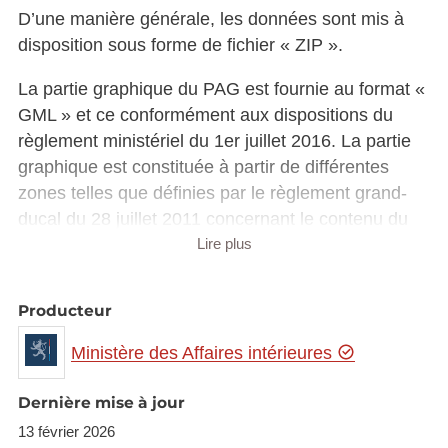
D’une manière générale, les données sont mis à
disposition sous forme de fichier « ZIP ».
La partie graphique du PAG est fournie au format «
GML » et ce conformément aux dispositions du
règlement ministériel du 1er juillet 2016. La partie
graphique est constituée à partir de différentes
zones telles que définies par le règlement grand-
ducal du 28 juillet 2011 concernant le contenu du
plan d’aménagement général d’une commune.
Lire plus
La partie écrite du PAG, quant à elle, est fournie en
Producteur
format « DOCX ».
Ministère des Affaires intérieures
Les schémas directeurs couvrant l’ensemble des
zones soumises à l’élaboration d’un plan
Dernière mise à jour
d’aménagement particulier „nouveau quartier“ sont
13 février 2026
également mis à disposition tout comme les plans