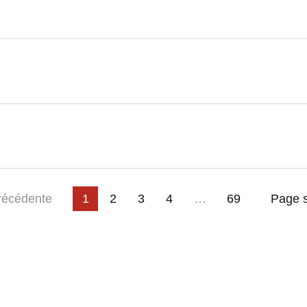
3
4
…
e
récédente
1
2
69
Page s