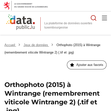
Reche
La plateforme de données ouvertes
Accueil
Jeux de données
Orthophoto (2015) à Wintrange
(remembrement viticole Wintrange 2) (.tif et .jpg)
Ajouter aux favoris
Orthophoto (2015) à
Wintrange (remembrement
viticole Wintrange 2) (.tif et
.jpg)