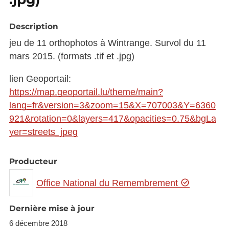
Description
jeu de 11 orthophotos à Wintrange. Survol du 11
mars 2015. (formats .tif et .jpg)
lien Geoportail:
https://map.geoportail.lu/theme/main?
lang=fr&version=3&zoom=15&X=707003&Y=6360
921&rotation=0&layers=417&opacities=0.75&bgLa
yer=streets_jpeg
Producteur
Office National du Remembrement
Dernière mise à jour
6 décembre 2018