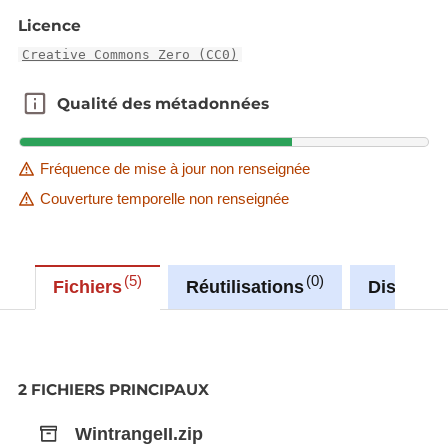
Licence
Creative Commons Zero (CC0)
Qualité des métadonnées
Qualité des métadonnées
Fréquence de mise à jour non renseignée
Couverture temporelle non renseignée
5
0
Fichiers
Réutilisations
Discussi
2 FICHIERS PRINCIPAUX
WintrangeII.zip