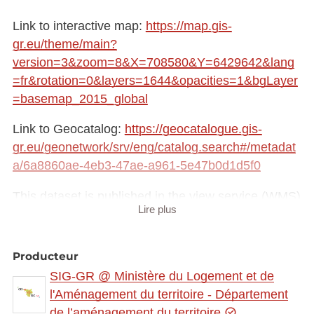
Link to interactive map:
https://map.gis-
gr.eu/theme/main?
version=3&zoom=8&X=708580&Y=6429642&lang
=fr&rotation=0&layers=1644&opacities=1&bgLayer
=basemap_2015_global
Link to Geocatalog:
https://geocatalogue.gis-
gr.eu/geonetwork/srv/eng/catalog.search#/metadat
a/6a8860ae-4eb3-47ae-a961-5e47b0d1d5f0
This dataset is published in the view service (WMS)
Lire plus
available at:
https://ws.geoportail.lu/wss/service/GR_Culture_tou
rism_WMS/guest
Producteur
with layer name(s):
SIG-GR @ Ministère du Logement et de
-Michelin_restaurants_2015
l'Aménagement du territoire - Département
de l’aménagement du territoire