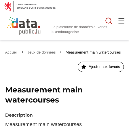
Reche
La plateforme de données ouvertes
Accueil
Jeux de données
Measurement main watercourses
Ajouter aux favoris
Measurement main
watercourses
Description
Measurement main watercourses