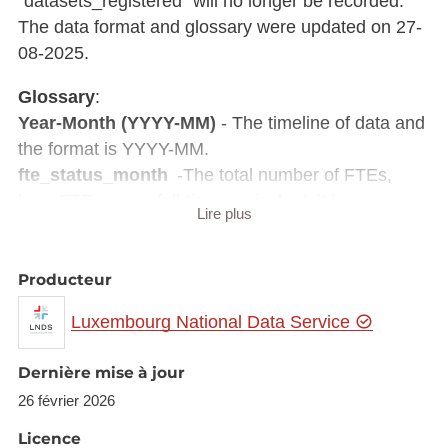
"datasets_registered" will no longer be recorded.
The data format and glossary were updated on 27-
08-2025.
Glossary
:
Year-Month (YYYY-MM)
- The timeline of data and
the format is YYYY-MM.
fte_status_month
-The total number of FTEs,
here FTE means full-time equivalent, it is a
Lire plus
standard unit used in Human Resources to
measure an employee’s workload relative to a full-
time schedule. One FTE equals one full-time
Producteur
employee, typically working 35–40 hours per week,
Luxembourg National Data Service
depending on company policy.
safe_training_status
- The percentage of all
Dernière mise à jour
employees (more than 3 months after onboarding)
26 février 2026
get SAFe (Scaled Agile Framework) training,
integrated into onboarding activities, and is
Licence