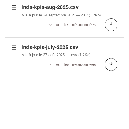
published calculated per year.
lnds-kpis-aug-2025.csv
website_content
- The number of content pieces
added to the LNDS website per month calculated
Mis à jour le 24 septembre 2025
csv
(1.2Ko)
per year.
Voir les métadonnées
tickets
- The percentage of resolved tickets in 5
days, and the data was collected from July 2024.
lnds-kpis-july-2025.csv
Mis à jour le 27 août 2025
csv
(1.2Ko)
Voir les métadonnées