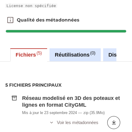
License non spécifiée
Qualité des métadonnées
Qualité des métadonnées
5
0
Fichiers
Réutilisations
Discussi
La visualisation en 3D du réseau des lignes de
hautes tensions est possible dans le viewer 3D du
5 FICHIERS PRINCIPAUX
géoportail. ( Lien direct:
http://g-o.lu/3/d9gB
)
Réseau modelisé en 3D des poteaux et
Ressources disponibles :
lignes en format CityGML
La modélisation en 3D du réseau ESRI GDB
Mis à jour le 23 septembre 2024
zip
(35.9Mo)
et CityGML contient les données 3D
Voir les métadonnées
modélisées avec des coordonnées global en