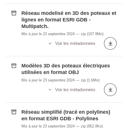
LUREF (EPSG :2169).
Réseau modelisé en 3D des poteaux et
Le réseau simplifié contient les tracées du
lignes en format ESRI GDB -
réseau sous forme des lignes 3D (polylines)
Multipatch.
avec des coordonnées globales en LUREF
Mis à jour le 23 septembre 2024
zip
(107.9Mo)
(EPSG:2169). Un segment du tracé est
Voir les métadonnées
représenté par une seule ligne (coordonnées
3D). Les positions (y inclus la hauteur) des
pylônes sont disponibles dans un tableau
Modèles 3D des poteaux électriques
séparé.
utilisées en format OBJ
Les modèles 3D des pylônes électriques sont
Mis à jour le 23 septembre 2024
zip
(1.6Mo)
disponibles avec des coordonnées locales en
Voir les métadonnées
format OBJ.
Réseau simplifié (tracé en polylines)
en format ESRI GDB - Polylines
Mis à jour le 23 septembre 2024
zip
(952.8Ko)