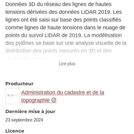
Données 3D du réseau des lignes de hautes
tensions dérivées des données LiDAR 2019. Les
lignes ont été saisi sur base des points classifiés
comme lignes de haute tensions dans le nuage de
points du survol LiDAR de 2019. La modélisation
des pylônes se base sur une analyse visuelle de la
distribution des points mesurés en 3D et des
photos du réseau.
Lire plus
L'exhaustivité du jeu de données ne peut pas être
garantie, parce que les données reposent sur une
Producteur
classification semi-automatique du nuage de
Administration du cadastre et de la
points.
topographie
Dernière mise à jour
23 septembre 2024
Licence