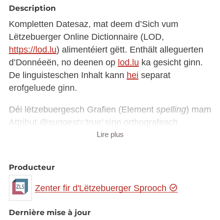
Description
Kompletten Datesaz, mat deem d’Sich vum
Lëtzebuerger Online Dictionnaire (LOD,
https://lod.lu
) alimentéiert gëtt. Enthält alleguerten
d’Donnéeën, no deenen op
lod.lu
ka gesicht ginn.
De linguisteschen Inhalt kann
hei
separat
erofgeluede ginn.
Déi lëtzebuergesch Grafien (Element
spelling
) mam
Attribut
@suggest='true'
sinn orthografesch
Lire plus
kontrolléiert, gradewéi déi mat den Attributer
@suggest='true'
an
@reason="n-rule"
– et handelt
sech do ëm d'n-Reegel-Formen. All déi aner Grafië
Producteur
ginn automatesch generéiert.
Zenter fir d'Lëtzebuerger Sprooch
Dernière mise à jour