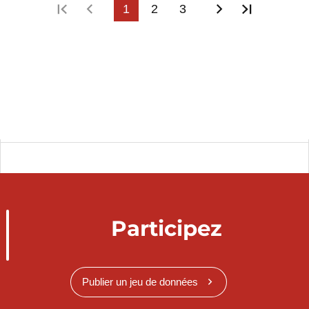
Première page
Page précédente
1
2
3
Page suivant
Dernière
Participez
Publier un jeu de données