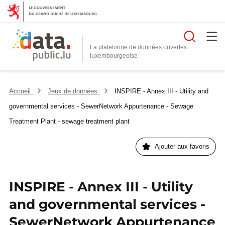
Reche
La plateforme de données ouvertes
Accueil
Jeux de données
INSPIRE - Annex III - Utility and
governmental services - SewerNetwork Appurtenance - Sewage
Treatment Plant - sewage treatment plant
Ajouter aux favoris
INSPIRE - Annex III - Utility
and governmental services -
SewerNetwork Appurtenance