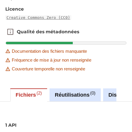
Licence
Creative Commons Zero (CC0)
Qualité des métadonnées
Qualité des métadonnées
Documentation des fichiers manquante
Fréquence de mise à jour non renseignée
Couverture temporelle non renseignée
2
0
Fichiers
Réutilisations
Discussi
1 API