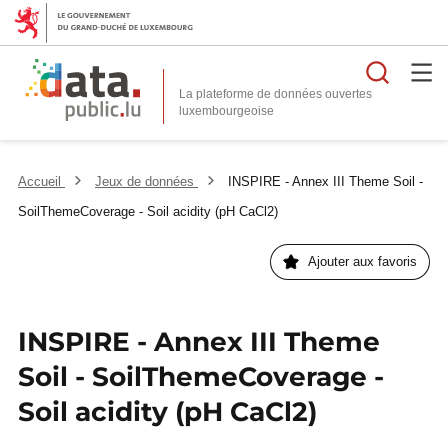
Reche
La plateforme de données ouvertes
Accueil
Jeux de données
INSPIRE - Annex III Theme Soil -
SoilThemeCoverage - Soil acidity (pH CaCl2)
Ajouter aux favoris
INSPIRE - Annex III Theme
Soil - SoilThemeCoverage -
Soil acidity (pH CaCl2)