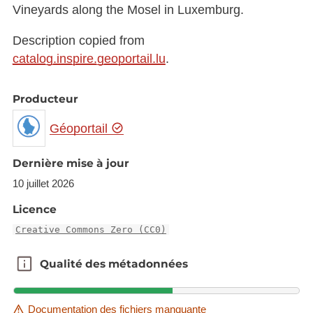
Vineyards along the Mosel in Luxemburg.
Description copied from
catalog.inspire.geoportail.lu
.
Producteur
Géoportail
Dernière mise à jour
10 juillet 2026
Licence
Creative Commons Zero (CC0)
Qualité des métadonnées
Qualité des métadonnées
Documentation des fichiers manquante