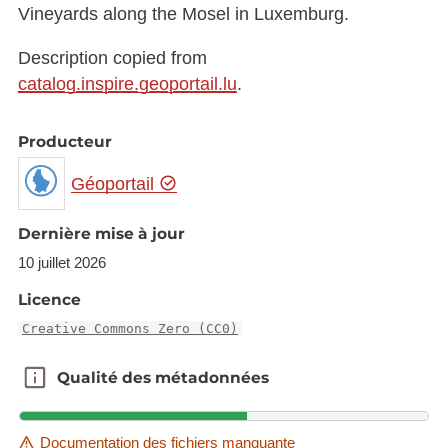
Vineyards along the Mosel in Luxemburg.
Description copied from
catalog.inspire.geoportail.lu
.
Producteur
Géoportail
Dernière mise à jour
10 juillet 2026
Licence
Creative Commons Zero (CC0)
Qualité des métadonnées
Qualité des métadonnées
Documentation des fichiers manquante