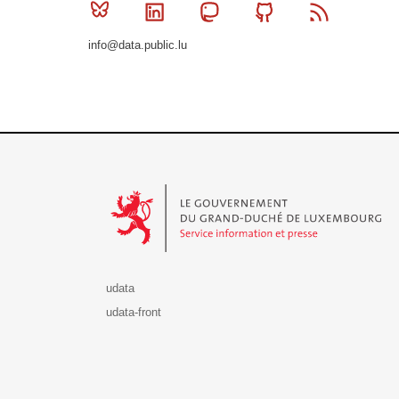
Bluesky
Linkedin
Mastodon
Github
RSS
info@data.public.lu
Le Gouvernement du Grand-Duché de Luxembourg - S
udata
udata-front