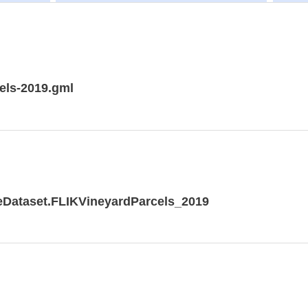
cels-2019.gml
eDataset.FLIKVineyardParcels_2019