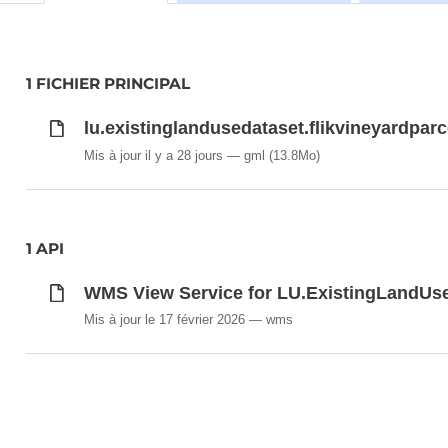
1 FICHIER PRINCIPAL
lu.existinglandusedataset.flikvineyardpar
Mis à jour il y a 28 jours
gml
(13.8Mo)
1 API
WMS View Service for LU.ExistingLandUs
Mis à jour le 17 février 2026
wms