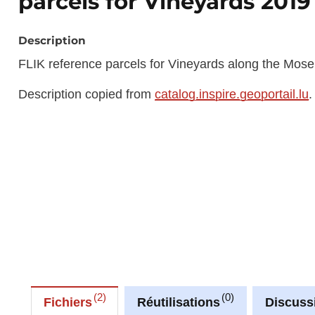
parcels for Vineyards 2019
Description
FLIK reference parcels for Vineyards along the Mose
Description copied from
catalog.inspire.geoportail.lu
.
2
0
Fichiers
Réutilisations
Discuss