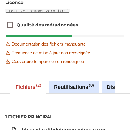
Licence
Creative Commons Zero (CC0)
Qualité des métadonnées
Qualité des métadonnées
Documentation des fichiers manquante
Fréquence de mise à jour non renseignée
Couverture temporelle non renseignée
2
0
Fichiers
Réutilisations
Discussi
1 FICHIER PRINCIPAL
hh.envhealthdeterminantmeasure-