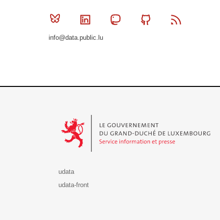
Bluesky
Linkedin
Mastodon
Github
RSS
info@data.public.lu
Le Gouvernement du Grand-Duché de Luxembourg - S
udata
udata-front