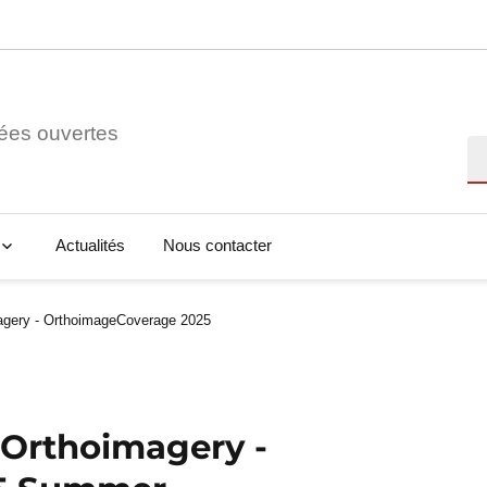
ées ouvertes
Re
Actualités
Nous contacter
agery - OrthoimageCoverage 2025
 Orthoimagery -