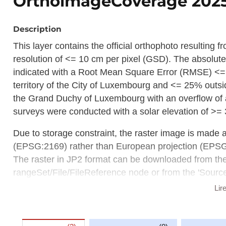
OrthoimageCoverage 20
Description
This layer contains the official orthophoto resulting
resolution of <= 10 cm per pixel (GSD). The absolute
indicated with a Root Mean Square Error (RMSE) <=
territory of the City of Luxembourg and <= 25% outsid
the Grand Duchy of Luxembourg with an overflow of a
surveys were conducted with a solar elevation of >=
Due to storage constraint, the raster image is made 
(EPSG:2169) rather than European projection (EPS
The raster in JP2 format can be downloaded from t
rangeSet/File/FileReference node or from the 'Source 
Lir
Description copied from
catalog.inspire.geoportail.lu
.