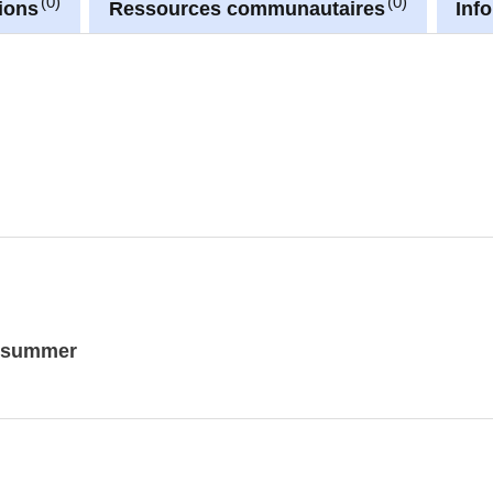
0
0
ions
Ressources communautaires
Inf
5-summer