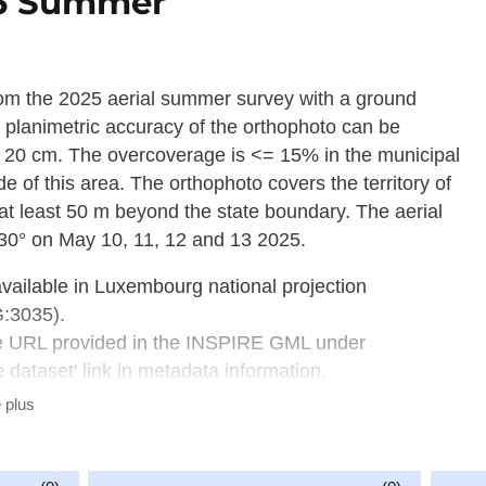
25 Summer
 from the 2025 aerial summer survey with a ground
 planimetric accuracy of the orthophoto can be
 20 cm. The overcoverage is <= 15% in the municipal
e of this area. The orthophoto covers the territory of
t least 50 m beyond the state boundary. The aerial
 30° on May 10, 11, 12 and 13 2025.
available in Luxembourg national projection
G:3035).
he URL provided in the INSPIRE GML under
dataset' link in metadata information.
e plus