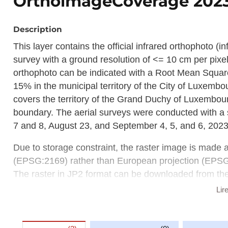
OrthoimageCoverage 2023
Description
This layer contains the official infrared orthophoto (i
survey with a ground resolution of <= 10 cm per pixe
orthophoto can be indicated with a Root Mean Squa
15% in the municipal territory of the City of Luxemb
covers the territory of the Grand Duchy of Luxembour
boundary. The aerial surveys were conducted with a s
7 and 8, August 23, and September 4, 5, and 6, 2023
Due to storage constraint, the raster image is made 
(EPSG:2169) rather than European projection (EPS
The raster in JP2 format can be downloaded from t
rangeSet/File/FileReference node or from the 'Source 
Lir
Description copied from
catalog.inspire.geoportail.lu
.