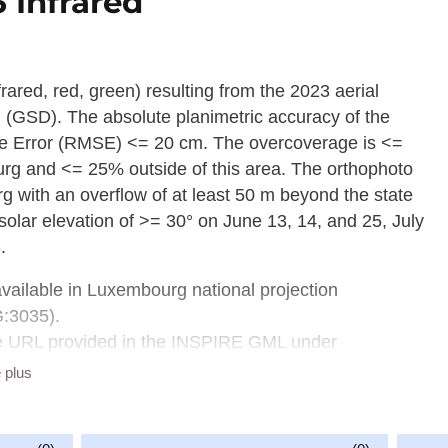
 Infrared
nfrared, red, green) resulting from the 2023 aerial
l (GSD). The absolute planimetric accuracy of the
re Error (RMSE) <= 20 cm. The overcoverage is <=
ourg and <= 25% outside of this area. The orthophoto
g with an overflow of at least 50 m beyond the state
olar elevation of >= 30° on June 13, 14, and 25, July
.
available in Luxembourg national projection
G:3035).
he URL provided in the INSPIRE GML under
dataset' link in metadata information.
e plus