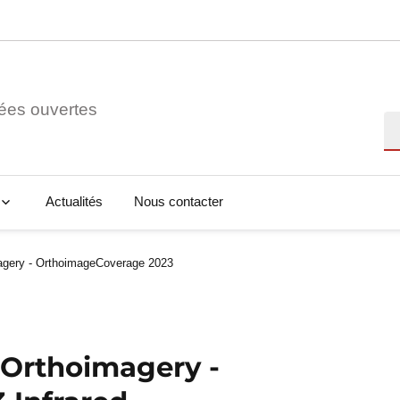
ées ouvertes
Re
Actualités
Nous contacter
agery - OrthoimageCoverage 2023
 Orthoimagery -