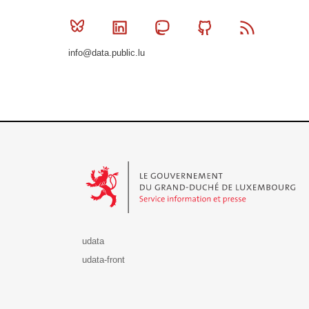
Bluesky
Linkedin
Mastodon
Github
RSS
info@data.public.lu
Le Gouvernement du Grand-Duché de Luxembourg - S
udata
udata-front