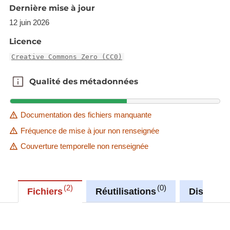
The raster in JP2 format can be downloaded from
Dernière mise à jour
the URL provided in the INSPIRE GML under
12 juin 2026
rangeSet/File/FileReference node or from the
Licence
'Source dataset' link in metadata information.
Creative Commons Zero (CC0)
Description copied from
catalog.inspire.geoportail.lu
.
Qualité des métadonnées
Qualité des métadonnées
Documentation des fichiers manquante
Fréquence de mise à jour non renseignée
Couverture temporelle non renseignée
2
0
Fichiers
Réutilisations
Discussi