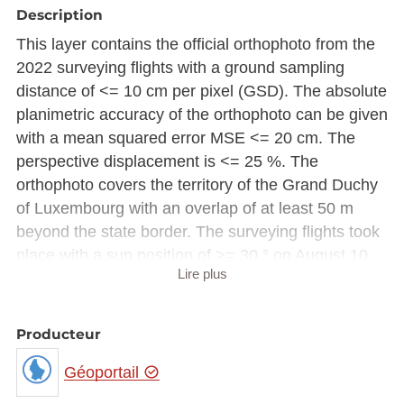
Description
This layer contains the official orthophoto from the
2022 surveying flights with a ground sampling
distance of <= 10 cm per pixel (GSD). The absolute
planimetric accuracy of the orthophoto can be given
with a mean squared error MSE <= 20 cm. The
perspective displacement is <= 25 %. The
orthophoto covers the territory of the Grand Duchy
of Luxembourg with an overlap of at least 50 m
beyond the state border. The surveying flights took
place with a sun position of >= 30 ° on August 10,
Lire plus
11 and 12 and September 1, 12 and 23, 2022.
Due to storage constraint, the raster image is made
Producteur
available in Luxembourg national projection
(EPSG:2169) rather than European projection
Géoportail
(EPSG:3035).