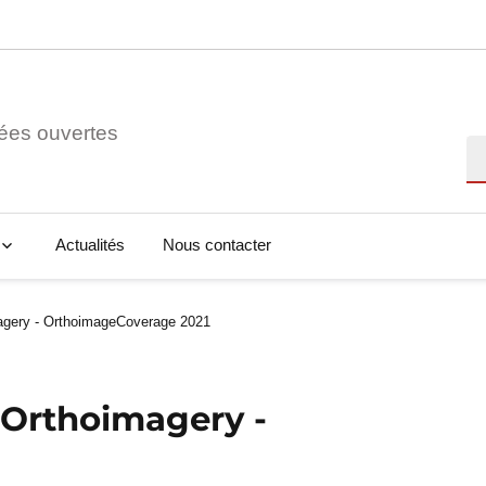
ées ouvertes
Re
Actualités
Nous contacter
agery - OrthoimageCoverage 2021
 Orthoimagery -
1