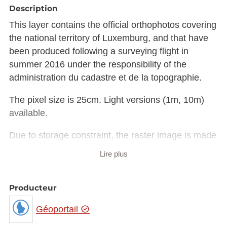
Description
This layer contains the official orthophotos covering
the national territory of Luxemburg, and that have
been produced following a surveying flight in
summer 2016 under the responsibility of the
administration du cadastre et de la topographie.
The pixel size is 25cm. Light versions (1m, 10m)
available.
Due to storage constraint, the raster image is made
available in Luxembourg national projection
Lire plus
(EPSG:2169) rather than European projection
(EPSG:3035).
The raster in JP2 format can be downloaded from
Producteur
the URL provided in the INSPIRE GML under
Géoportail
rangeSet/File/FileReference node or from the