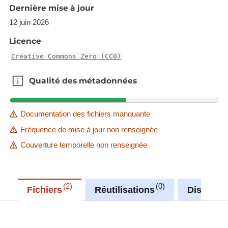
'Source dataset' link in metadata information.
Dernière mise à jour
Description copied from
12 juin 2026
catalog.inspire.geoportail.lu
.
Licence
Creative Commons Zero (CC0)
Qualité des métadonnées
Qualité des métadonnées
Documentation des fichiers manquante
Fréquence de mise à jour non renseignée
Couverture temporelle non renseignée
2
0
Fichiers
Réutilisations
Discussi