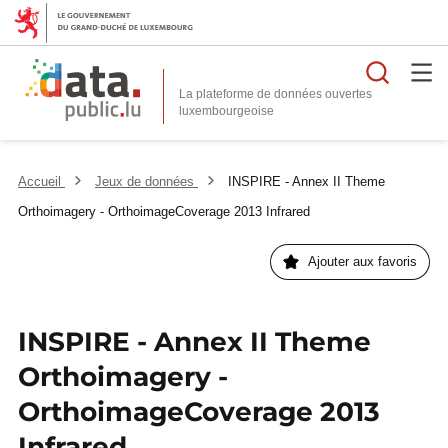
Reche
La plateforme de données ouvertes
Accueil
Jeux de données
INSPIRE - Annex II Theme
Orthoimagery - OrthoimageCoverage 2013 Infrared
Ajouter aux favoris
INSPIRE - Annex II Theme
Orthoimagery -
OrthoimageCoverage 2013
Infrared