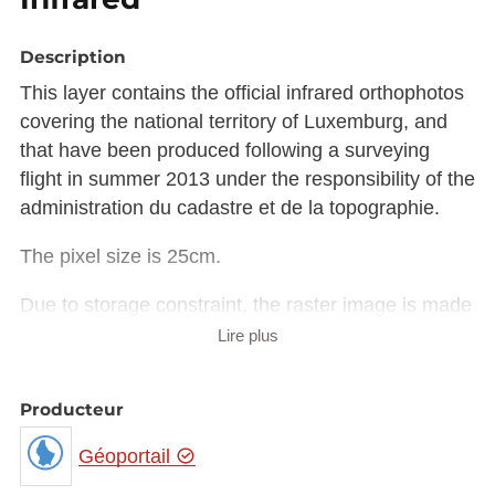
Description
This layer contains the official infrared orthophotos
covering the national territory of Luxemburg, and
that have been produced following a surveying
flight in summer 2013 under the responsibility of the
administration du cadastre et de la topographie.
The pixel size is 25cm.
Due to storage constraint, the raster image is made
available in Luxembourg national projection
Lire plus
(EPSG:2169) rather than European projection
(EPSG:3035).
Producteur
The raster in JP2 format can be downloaded from
the URL provided in the INSPIRE GML under
Géoportail
rangeSet/File/FileReference node or from the