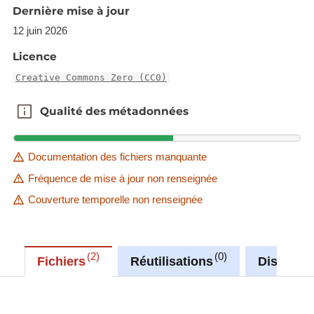
'Source dataset' link in metadata information.
Dernière mise à jour
12 juin 2026
Description copied from
catalog.inspire.geoportail.lu
.
Licence
Creative Commons Zero (CC0)
Qualité des métadonnées
Qualité des métadonnées
Documentation des fichiers manquante
Fréquence de mise à jour non renseignée
Couverture temporelle non renseignée
2
0
Fichiers
Réutilisations
Discussi