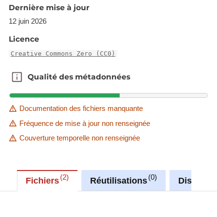
(EPSG:2169) rather than European projection
Dernière mise à jour
(EPSG:3035).
12 juin 2026
The raster in JP2 format can be downloaded from
the URL provided in the INSPIRE GML under
Licence
rangeSet/File/FileReference node or from the
Creative Commons Zero (CC0)
'Source dataset' link in metadata information.
Qualité des métadonnées
Qualité des métadonnées
Description copied from
catalog.inspire.geoportail.lu
.
Documentation des fichiers manquante
Fréquence de mise à jour non renseignée
Couverture temporelle non renseignée
2
0
Fichiers
Réutilisations
Discussi