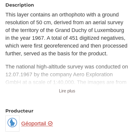
Description
This layer contains an orthophoto with a ground
resolution of 50 cm, derived from an aerial survey
of the territory of the Grand Duchy of Luxembourg
in the year 1967. A total of 451 digitized negatives,
which were first georeferenced and then processed
further, served as the basis for the product.
The national high-altitude survey was conducted on
12.07.1967 by the company Aero Exploration
GmbH at a scale of 1:40,000. The images are from
the archives of the Surveyors and Photogrammetry
Lire plus
Division (DGP) of the Luxembourg Ministry of
Public Works.
Producteur
Due to storage constraint, the raster image is made
Géoportail
available in Luxembourg national projection