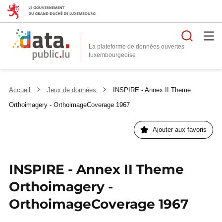
Reche
La plateforme de données ouvertes
Accueil
Jeux de données
INSPIRE - Annex II Theme
Orthoimagery - OrthoimageCoverage 1967
Ajouter aux favoris
INSPIRE - Annex II Theme
Orthoimagery -
OrthoimageCoverage 1967