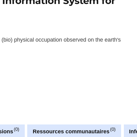
 Information System for
 (bio) physical occupation observed on the earth's
0
0
sions
Ressources communautaires
In