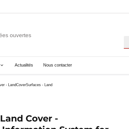
ées ouvertes
Re
Actualités
Nous contacter
er - LandCoverSurfaces - Land
 Land Cover -