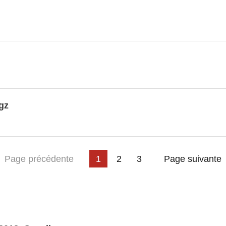
gz
ière page
Page précédente
1
2
3
Page suivante