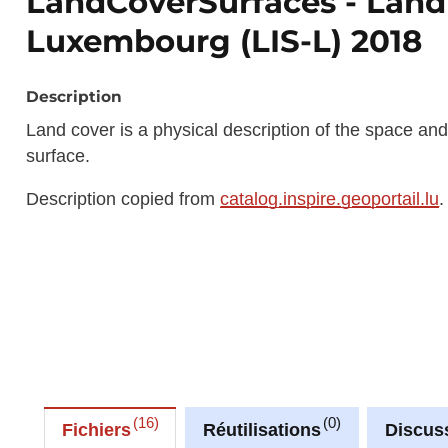
LandCoverSurfaces - Land
Luxembourg (LIS-L) 2018
Description
Land cover is a physical description of the space and
surface.
Description copied from
catalog.inspire.geoportail.lu
.
16
0
Fichiers
Réutilisations
Discus