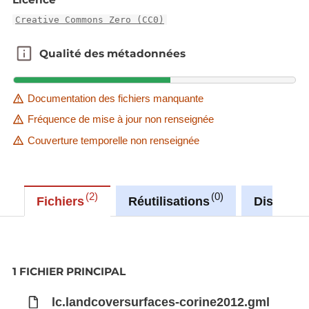
Creative Commons Zero (CC0)
Qualité des métadonnées
Qualité des métadonnées
Documentation des fichiers manquante
Fréquence de mise à jour non renseignée
Couverture temporelle non renseignée
2
0
Fichiers
Réutilisations
Discussi
1 FICHIER PRINCIPAL
lc.landcoversurfaces-corine2012.gml