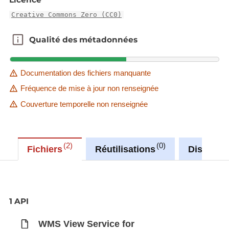
Creative Commons Zero (CC0)
Qualité des métadonnées
Qualité des métadonnées
Documentation des fichiers manquante
Fréquence de mise à jour non renseignée
Couverture temporelle non renseignée
2
0
Fichiers
Réutilisations
Discussi
1 API
WMS View Service for