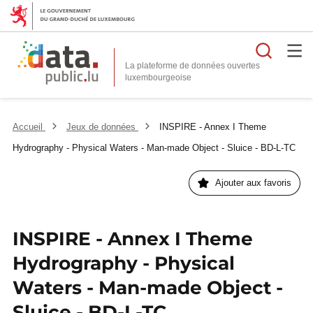
Reche
La plateforme de données ouvertes
Accueil
Jeux de données
INSPIRE - Annex I Theme
Hydrography - Physical Waters - Man-made Object - Sluice - BD-L-TC
Ajouter aux favoris
INSPIRE - Annex I Theme
Hydrography - Physical
Waters - Man-made Object -
Sluice - BD-L-TC