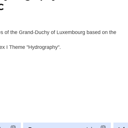
C
ses of the Grand-Duchy of Luxembourg based on the
nex I Theme "Hydrography".
0
0