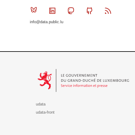
Bluesky
Linkedin
Mastodon
Github
RSS
info@data.public.lu
Le Gouvernement du Grand-Duché de Luxembourg - S
udata
udata-front