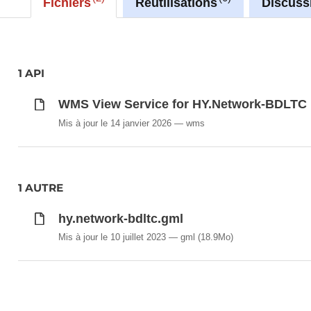
Fichiers
Réutilisations
Discuss
1 API
WMS View Service for HY.Network-BDLTC
Mis à jour le 14 janvier 2026
wms
1 AUTRE
hy.network-bdltc.gml
Mis à jour le 10 juillet 2023
gml
(18.9Mo)