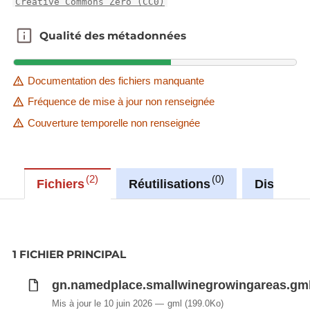
Creative Commons Zero (CC0)
Qualité des métadonnées
Qualité des métadonnées
Documentation des fichiers manquante
Fréquence de mise à jour non renseignée
Couverture temporelle non renseignée
2
0
Fichiers
Réutilisations
Discussi
1 FICHIER PRINCIPAL
gn.namedplace.smallwinegrowingareas.gm
Mis à jour le 10 juin 2026
gml
(199.0Ko)