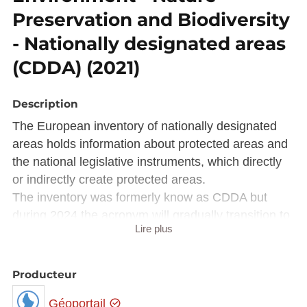
Preservation and Biodiversity
- Nationally designated areas
(CDDA) (2021)
Description
The European inventory of nationally designated
areas holds information about protected areas and
the national legislative instruments, which directly
or indirectly create protected areas.
The inventory was formerly know as CDDA but
during 2024 the acronym will gradually transition to
Lire plus
the more accurate NatDA.
This reporting obligation is an Eionet core data flow.
Producteur
Reporting under this obligation is used for EEA
Géoportail