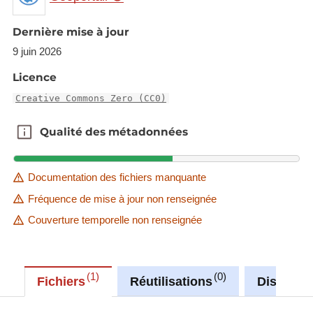
Core set of indicators.
Dernière mise à jour
Delivery process is managed by EEA.
9 juin 2026
Description copied from
Licence
https://rod.eionet.europa.eu/obligations/32
Creative Commons Zero (CC0)
Description copied from
catalog.inspire.geoportail.lu
.
Qualité des métadonnées
Qualité des métadonnées
Documentation des fichiers manquante
Fréquence de mise à jour non renseignée
Couverture temporelle non renseignée
1
0
Fichiers
Réutilisations
Discussi