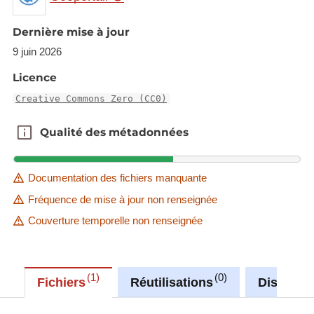
Core set of indicators.
Dernière mise à jour
Delivery process is managed by EEA.
9 juin 2026
Description copied from
Licence
https://rod.eionet.europa.eu/obligations/32
Creative Commons Zero (CC0)
Description copied from
catalog.inspire.geoportail.lu
.
Qualité des métadonnées
Qualité des métadonnées
Documentation des fichiers manquante
Fréquence de mise à jour non renseignée
Couverture temporelle non renseignée
1
0
Fichiers
Réutilisations
Discussi