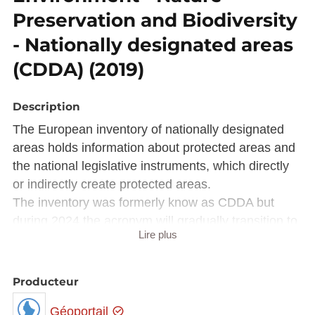
Preservation and Biodiversity
- Nationally designated areas
(CDDA) (2019)
Description
The European inventory of nationally designated
areas holds information about protected areas and
the national legislative instruments, which directly
or indirectly create protected areas.
The inventory was formerly know as CDDA but
during 2024 the acronym will gradually transition to
Lire plus
the more accurate NatDA.
This reporting obligation is an Eionet core data flow.
Producteur
Reporting under this obligation is used for EEA
Géoportail